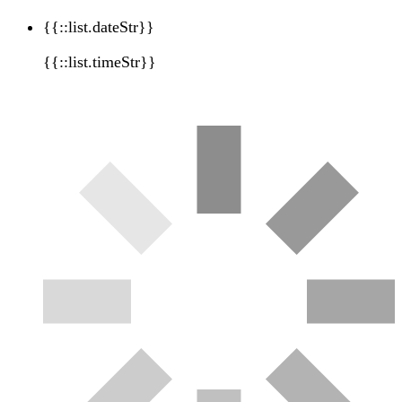
{{::list.dateStr}}
{{::list.timeStr}}