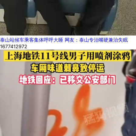
泰山站候车乘客集体呼呼大睡 网友：泰山专治嘴硬兼治失眠
1677412972