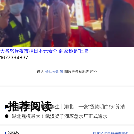
大爷怒斥夜市挂日本元素伞 商家称是“国潮”
1677394837
进入
长江云新闻
阅读更多精彩内容>>
推荐阅读
●
争当高质量发展优等生 | 湖北：一张“贷款明白纸”算清融资成本账
●
湖北规模最大！武汉梁子湖应急水厂正式通水
评论
打开长江云新闻看更多