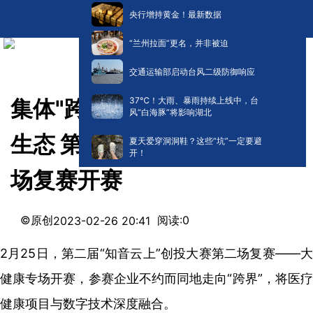
央行增持黄金！最新数据
“兰州拉面”更名，并非被迫
交通运输部启动台风二级防御响应
​37℃！大雨、暴雨持续上线中，台
集体"跨界"数字化 引领医疗新
风“白海豚”将影响湖北
生态 第二届创投大赛大健康专
夏天爱穿洞洞鞋？这些“坑”一定要避
开！
场复赛开赛
©原创
阅读:
0
2023-02-26 20:41
2月25日，第二届“知音云上”创投大赛第二场复赛——大
健康专场开赛，参赛企业不约而同地走向“跨界”，将医疗
健康项目与数字技术深度融合。