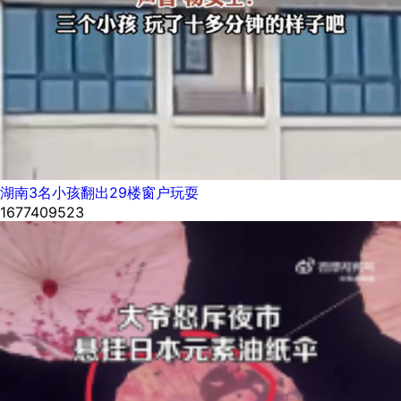
湖南3名小孩翻出29楼窗户玩耍
1677409523