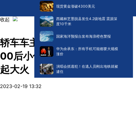
现货黄金涨破4300美元
收起
西藏林芝墨脱县发生4.2级地震 震源深
度10千米
国家海洋预报台发布海浪橙色警报
轿车车主车祸昏迷被困车内，
华为余承东：所有手机可能都要大规模
00后小伙儿将其救出后车辆燃
涨价
起大火
演唱会抓逃犯！在逃人员刚出地铁就被
逮住
2023-02-19 13:32