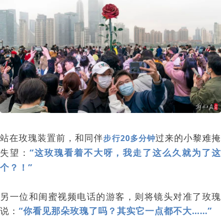
站在玫瑰装置前，和同伴
过来的小黎难
步行20多分钟
失望
：
“这玫瑰看着不大呀，我走了这么久就为了
个？！”
另一位和闺蜜视频电话的游客，则将镜头对准了玫瑰
说
：
“你看见那朵玫瑰了吗？其实它一点都不大……”