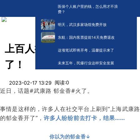
医保个人账户里的钱，怎么用才不浪
费？
明天，武汉多家场馆免费开放
东航：国内客票提前14天免费退改
上百人排队打卡！网友心态崩
这项笔试即将开考，温馨提示来了
了！
未来五年，民爆行业这样安全发展
阅读:
0
2023-02-17 13:29
近日，话题#武康路 郁金香#火了。
事情是这样的，许多人在社交平台上刷到“上海武康路
的郁金香开了”
，
许多人纷纷前去打卡，结果……
你以为的郁金香↓