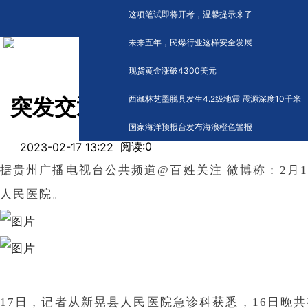
这项笔试即将开考，温馨提示来了
未来五年，民爆行业这样安全发展
现货黄金涨破4300美元
西藏林芝墨脱县发生4.2级地震 震源深度10千米
突发交通事故！60余人受伤！
国家海洋预报台发布海浪橙色警报
阅读:
0
2023-02-17 13:22
据贵州广播电视台公共频道@百姓关注 微博称：2月1
人民医院。
17日，记者从新晃县人民医院急诊科获悉，16日晚