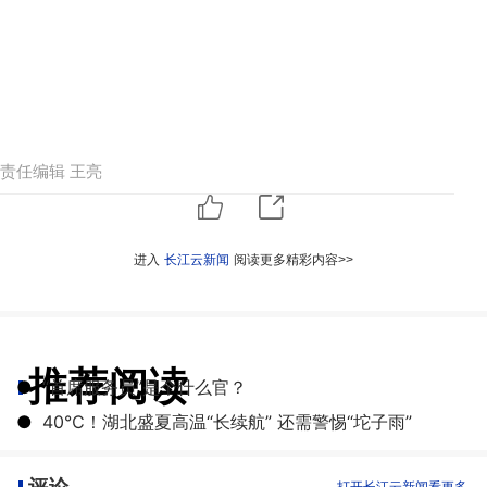
责任编辑 王亮
进入
长江云新闻
阅读更多精彩内容>>
推荐阅读
●
“首席服务员”是个什么官？
●
40℃！湖北盛夏高温“长续航” 还需警惕“坨子雨”
评论
打开长江云新闻看更多