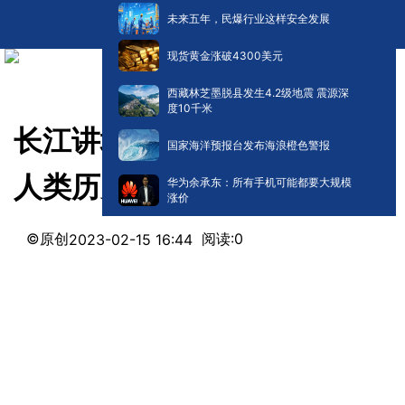
未来五年，民爆行业这样安全发展
现货黄金涨破4300美元
西藏林芝墨脱县发生4.2级地震 震源深
度10千米
长江讲坛丨七万年前差点改变
国家海洋预报台发布海浪橙色警报
人类历史的火山爆发在哪里？
华为余承东：所有手机可能都要大规模
涨价
©原创
阅读:
0
2023-02-15 16:44