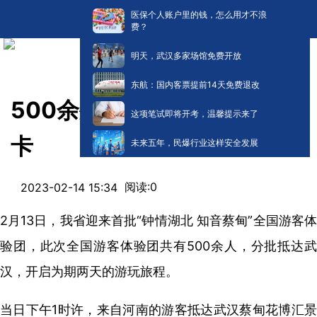
医保个人账户里的钱，怎么用才不浪
费？
明天，武汉多家场馆免费开放
东航：国内客票提前14天免费退改
500余外省游客体验团来汉打
这项笔试即将开考，温馨提示来了
卡
未来五年，民爆行业这样安全发展
阅读:
0
2023-02-14 15:34
2月13日，我省迎来首批“钟情湖北 知音蔡甸”全国游客体
验团，此次全国游客体验团共有500余人，分批抵达武
汉，开启为期两天的游玩旅程。
当日下午1时许，来自河南的游客抵达武汉蔡甸花博汇景