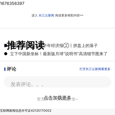
1676356397
进入
长江云新闻
阅读更多精彩内容>>
推荐阅读
●
从拼豆看懂湖北上半年经济报②丨拼盘上的落子
●
立下中国新坐标！最新版月球“说明书”高清细节图来了
评论
打开长江云新闻看更多
发表评论。。。
点击加载更多
暂无评论，快来抢沙发~
互联网新闻信息许可证42120170002