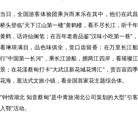
当日，全国游客体验团乘兴而来乐在其中，他们在武昌
桥头登临“天下江山第一楼”黄鹤楼，看不尽长江，听千年
黄鹤，话诗仙搁笔；在百年老巷品鉴“汉味小吃第一巷”，
看琳琅满目，品色味俱全，觉口齿留香；在万里长江船
行“中国第一长河”，乘长江游船，拥两江四岸，看璀璨江
景；在花漾蔡甸打卡“大武汉新花城花博汇”，赏百亩四季
花海，逛法式文旅小镇，看全国首家花主题综合体。
“钟情湖北 知音蔡甸”是中青旅湖北公司策划的大型“引客
入鄂”活动。