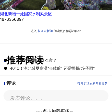
湖北新增一处国家水利风景区
1676356397
进入
长江云新闻
阅读更多精彩内容>>
推荐阅读
●
“首席服务员”是个什么官？
●
40℃！湖北盛夏高温“长续航” 还需警惕“坨子雨”
评论
打开长江云新闻看更多
发表评论。。。
点击加载更多