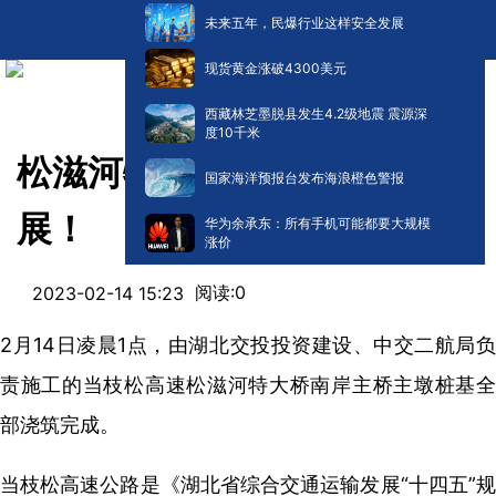
未来五年，民爆行业这样安全发展
现货黄金涨破4300美元
西藏林芝墨脱县发生4.2级地震 震源深
度10千米
松滋河特大桥施工又有新进
国家海洋预报台发布海浪橙色警报
展！
华为余承东：所有手机可能都要大规模
涨价
阅读:
0
2023-02-14 15:23
2月14日凌晨1点，由湖北交投投资建设、中交二航局负
责施工的当枝松高速松滋河特大桥南岸主桥主墩桩基全
部浇筑完成。
当枝松高速公路是《湖北省综合交通运输发展“十四五”规