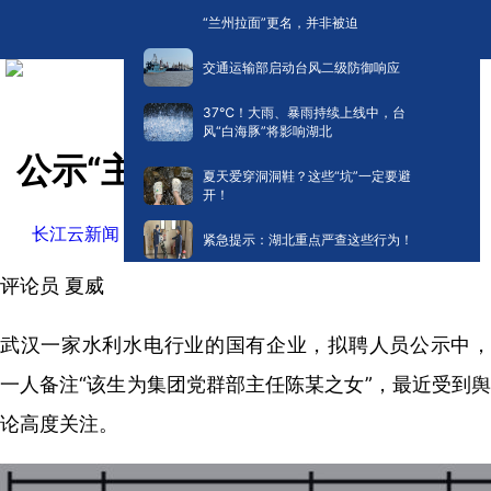
“兰州拉面”更名，并非被迫
交通运输部启动台风二级防御响应
​37℃！大雨、暴雨持续上线中，台
风“白海豚”将影响湖北
公示“主任之女”也是一种进步
夏天爱穿洞洞鞋？这些“坑”一定要避
开！
长江云新闻
©原创
阅读:
53600
2023-02-09 10:58
紧急提示：湖北重点严查这些行为！
评论员 夏威
武汉一家水利水电行业的国有企业，拟聘人员公示中，
一人备注“该生为集团党群部主任陈某之女”，最近受到舆
论高度关注。