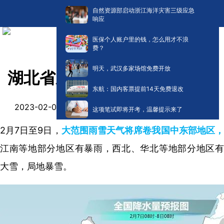
自然资源部启动浙江海洋灾害三级应急
响应
医保个人账户里的钱，怎么用才不浪
费？
明天，武汉多家场馆免费开放
湖北省新一轮降水来了！
东航：国内客票提前14天免费退改
阅读:
0
2023-02-08 09:49
这项笔试即将开考，温馨提示来了
2月7日至9日，
大范围雨雪天气将席卷我国中东部地区
江南等地部分地区有暴雨，西北、华北等地部分地区有
大雪，局地暴雪。