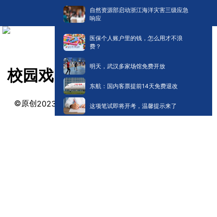
自然资源部启动浙江海洋灾害三级应急
响应
医保个人账户里的钱，怎么用才不浪
费？
明天，武汉多家场馆免费开放
校园戏曲风 |《海舟闯关》
东航：国内客票提前14天免费退改
©原创
阅读:
0
2023-01-14 13:35
这项笔试即将开考，温馨提示来了