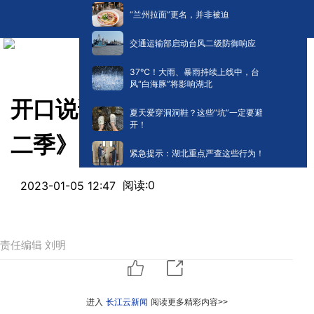
“兰州拉面”更名，并非被迫
交通运输部启动台风二级防御响应
​37℃！大雨、暴雨持续上线中，台
风“白海豚”将影响湖北
开口说话 |有声读物《好书第
夏天爱穿洞洞鞋？这些“坑”一定要避
开！
二季》（31）
紧急提示：湖北重点严查这些行为！
阅读:
0
2023-01-05 12:47
责任编辑 刘明
进入
长江云新闻
阅读更多精彩内容>>