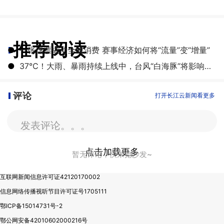
推荐阅读
●
一张球票撬动全城消费 赛事经济如何将“流量”变“增量”
●
​37℃！大雨、暴雨持续上线中，台风“白海豚”将影响湖北
评论
打开长江云新闻看更多
发表评论。。。
点击加载更多
暂无评论，快来抢沙发~
互联网新闻信息许可证42120170002
信息网络传播视听节目许可证号1705111
鄂ICP备15014731号-2
鄂公网安备42010602000216号