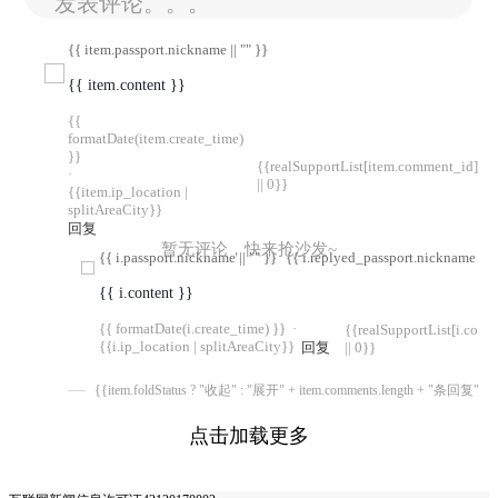
发表评论。。。
{{ item.passport.nickname || "" }}
{{ item.content }}
{{
formatDate(item.create_time)
}}
{{realSupportList[item.comment_id]
·
|| 0}}
{{item.ip_location |
splitAreaCity}}
回复
暂无评论，快来抢沙发~
{{ i.passport.nickname || "" }}
{{ i.replyed_passport.nickname || "
{{ i.content }}
{{ formatDate(i.create_time) }}
·
{{realSupportList[i.com
{{i.ip_location | splitAreaCity}}
回复
|| 0}}
{{item.foldStatus ? "收起" : "展开" + item.comments.length + "条回复"}}
点击加载更多