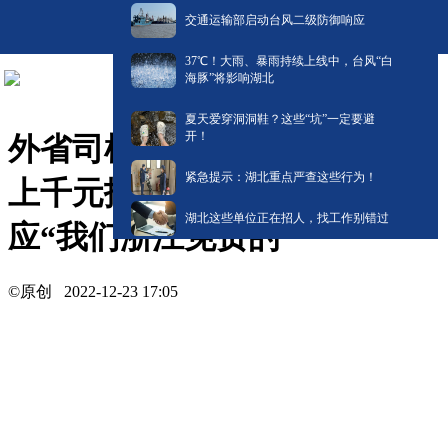
交通运输部启动台风二级防御响应
​37℃！大雨、暴雨持续上线中，台风“白
海豚”将影响湖北
夏天爱穿洞洞鞋？这些“坑”一定要避
开！
外省司机高速爆胎，以为要掏
紧急提示：湖北重点严查这些行为！
上千元拖车费，救援人员回
湖北这些单位正在招人，找工作别错过
应“我们浙江免费的”
©原创
2022-12-23 17:05