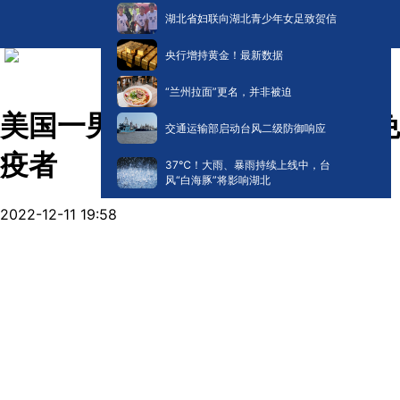
湖北省妇联向湖北青少年女足致贺信
央行增持黄金！最新数据
“兰州拉面”更名，并非被迫
美国一男子被发现是新冠超级免
交通运输部启动台风二级防御响应
疫者
​37℃！大雨、暴雨持续上线中，台
风“白海豚”将影响湖北
2022-12-11 19:58