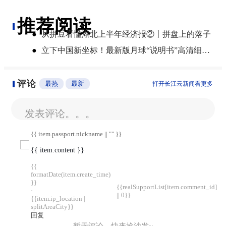
推荐阅读
●
从拼豆看懂湖北上半年经济报②丨拼盘上的落子
●
立下中国新坐标！最新版月球“说明书”高清细节图来了
评论
最热
最新
打开长江云新闻看更多
发表评论。。。
{{ item.passport.nickname || "" }}
{{ item.content }}
{{
formatDate(item.create_time)
}}
{{realSupportList[item.comment_id]
·
|| 0}}
{{item.ip_location |
splitAreaCity}}
回复
暂无评论，快来抢沙发~