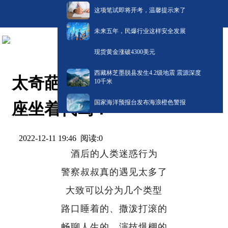
这项笔试即将开考，温馨提示来了
未来五年，民爆行业这样安全发展
现货黄金涨破4300美元
西藏林芝墨脱县发生4.2级地震 震源深度
太奇葩！男子喝酒开车，后
10千米
国家海洋预报台发布海浪橙色警报
座坐着代驾！
阅读:
0
2022-12-11 19:46
酒后的人类迷惑行为
警察叔叔真的遇见太多了
大致可以分为几个类型
路口睡着的、撒泼打滚的
畅聊人生的、演技爆棚的