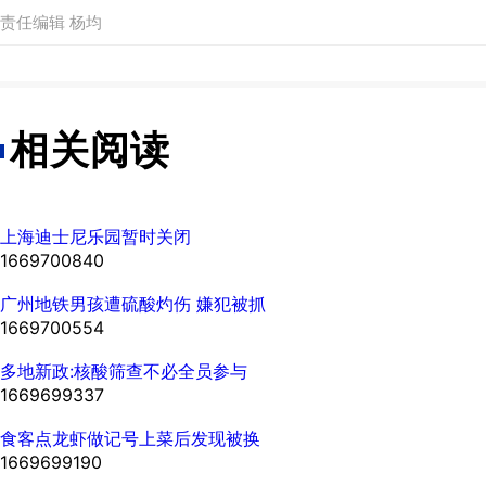
责任编辑 杨均
相关阅读
上海迪士尼乐园暂时关闭
1669700840
广州地铁男孩遭硫酸灼伤 嫌犯被抓
1669700554
多地新政:核酸筛查不必全员参与
1669699337
食客点龙虾做记号上菜后发现被换
1669699190