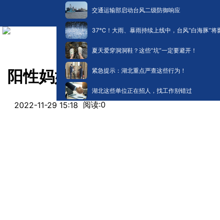
交通运输部启动台风二级防御响应
​37℃！大雨、暴雨持续上线中，台风“白海豚”将
夏天爱穿洞洞鞋？这些“坑”一定要避开！
紧急提示：湖北重点严查这些行为！
阳性妈妈照顾抑郁症儿子居家
湖北这些单位正在招人，找工作别错过
阅读:
0
2022-11-29 15:18