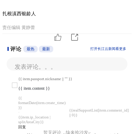
扎根滇西银龄人
责任编辑 黄静蕾
评论
最热
最新
打开长江云新闻看更多
发表评论。。。
{{ item.passport.nickname || "" }}
{{ item.content }}
{{
formatDate(item.create_time)
}}
{{realSupportList[item.comment_id]
·
|| 0}}
{{item.ip_location |
splitAreaCity}}
回复
暂无评论，快来抢沙发~