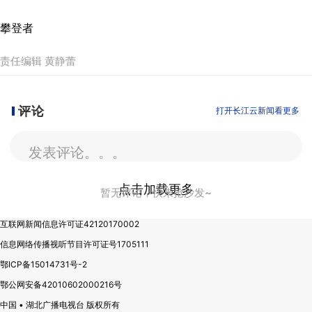
攀登者
责任编辑 黄静蕾
评论
打开长江云新闻看更多
发表评论。。。
点击加载更多
暂无评论，快来抢沙发~
互联网新闻信息许可证42120170002
信息网络传播视听节目许可证号1705111
鄂ICP备15014731号-2
鄂公网安备42010602000216号
中国 • 湖北广播电视台 版权所有