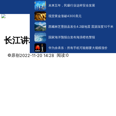
未来五年，民爆行业这样安全发展
现货黄金涨破4300美元
西藏林芝墨脱县发生4.2级地震 震源深度10千米
国家海洋预报台发布海浪橙色警报
长江讲坛丨我为什么喜欢看别
华为余承东：所有手机可能都要大规模涨价
©原创
阅读:
0
2022-11-20 14:28