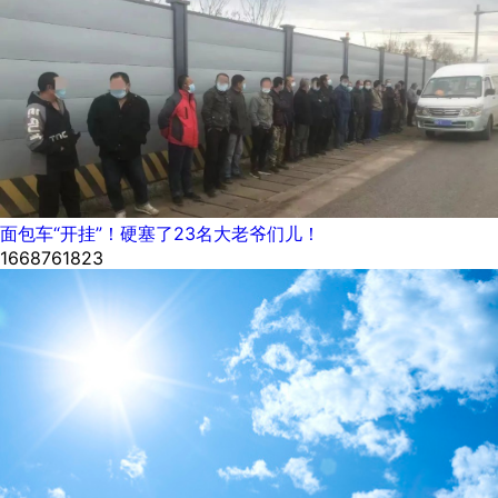
面包车“开挂”！硬塞了23名大老爷们儿！
1668761823