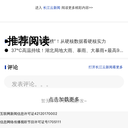
进入
长江云新闻
阅读更多精彩内容>>
推荐阅读
●
中国AI连续14周“霸榜”！从硬核数据看硬核实力
●
37℃高温持续！湖北局地大雨、暴雨、大暴雨+最高9级雷暴大风
评论
打开长江云新闻看更多
发表评论。。。
点击加载更多
暂无评论，快来抢沙发~
互联网新闻信息许可证42120170002
信息网络传播视听节目许可证号1705111