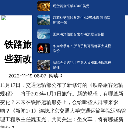
现货黄金涨破4300美元
西藏林芝墨脱县发生4.2级地震 震源深
度10千米
国家海洋预报台发布海浪橙色警报
铁路旅客运输新规程，带来哪
华为余承东：所有手机可能都要大规模
涨价
些新改变？
演唱会抓逃犯！在逃人员刚出地铁就被
逮住
阅读:
0
2022-11-19 08:07
11月17日，交通运输部公布了新修订的《铁路旅客运输
规程》，将于2023年1月1日施行。新的规程，有哪些新
变化？未来在铁路运输服务上，会给哪些人群带来影
响？《新闻1+1》连线北京交通大学交通运输学院运输管
理工程系主任魏玉光，共同关注：坐火车，将有哪些新
规矩？