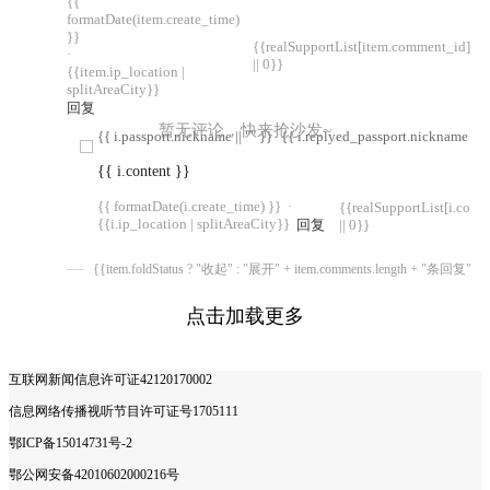
{{
formatDate(item.create_time)
}}
{{realSupportList[item.comment_id]
·
|| 0}}
{{item.ip_location |
splitAreaCity}}
回复
暂无评论，快来抢沙发~
{{ i.passport.nickname || "" }}
{{ i.replyed_passport.nickname || "
{{ i.content }}
{{ formatDate(i.create_time) }}
·
{{realSupportList[i.com
{{i.ip_location | splitAreaCity}}
回复
|| 0}}
{{item.foldStatus ? "收起" : "展开" + item.comments.length + "条回复"}}
点击加载更多
互联网新闻信息许可证42120170002
信息网络传播视听节目许可证号1705111
鄂ICP备15014731号-2
鄂公网安备42010602000216号