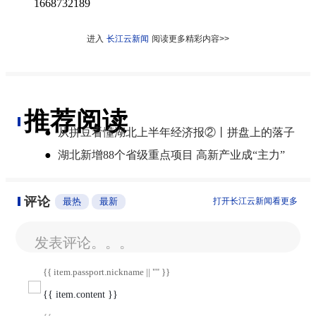
1668732189
进入
长江云新闻
阅读更多精彩内容>>
推荐阅读
●
从拼豆看懂湖北上半年经济报②丨拼盘上的落子
●
湖北新增88个省级重点项目 高新产业成“主力”
评论
最热
最新
打开长江云新闻看更多
发表评论。。。
{{ item.passport.nickname || "" }}
{{ item.content }}