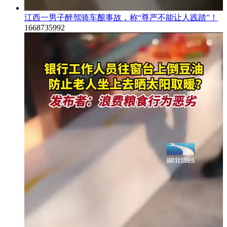
江西一男子醉驾骑车酿事故，称“尊严不能让人践踏”！
1668735992