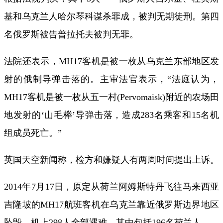
基和乌克兰人哈尔琴科谋杀罪成，被判无期徒刑。第四
名俄罗斯被告普拉托夫被判无罪。
法院还表示，MH17客机是被一枚从乌克兰东部地区发
射的俄制导弹击落的。主审法官表示，“法庭认为，
MH17客机是被一枚从五一村(Pervomaisk)附近的农场田
地发射的‘山毛榉’导弹击落，造成283名乘客和15名机
组成员死亡。”
英国天空新闻称，检方和嫌疑人有两周时间提出上诉。
2014年7月17日，原定从荷兰阿姆斯特丹飞往马来西亚
吉隆坡的MH17航班客机在乌克兰靠近俄罗斯边界地区
坠毁，机上298人全部遇难，其中包括196名荷兰人。