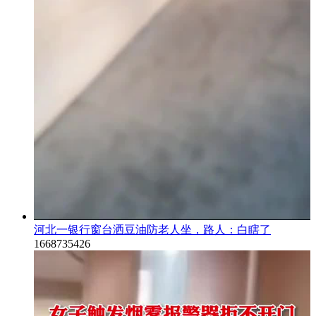
河北一银行窗台洒豆油防老人坐，路人：白瞎了
1668735426