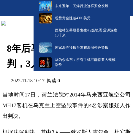
未来五年，民爆行业这样安全发展
现货黄金涨破4300美元
西藏林芝墨脱县发生4.2级地震 震源深度
10千米
8年后马航MH17坠机案终宣
国家海洋预报台发布海浪橙色警报
华为余承东：所有手机可能都要大规模
判，3人被判无期徒刑
涨价
阅读:
0
2022-11-18 10:17
当地时间17日，荷兰法院对2014年马来西亚航空公司
MH17客机在乌克兰上空坠毁事件的4名涉案嫌疑人作
出判决。
根据法院判决，其中3人——俄罗斯人吉尔金、杜宾斯