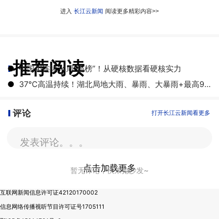
进入
长江云新闻
阅读更多精彩内容>>
推荐阅读
●
中国AI连续14周“霸榜”！从硬核数据看硬核实力
●
37℃高温持续！湖北局地大雨、暴雨、大暴雨+最高9级雷暴大风
评论
打开长江云新闻看更多
发表评论。。。
点击加载更多
暂无评论，快来抢沙发~
互联网新闻信息许可证42120170002
信息网络传播视听节目许可证号1705111