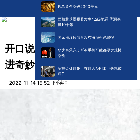
现货黄金涨破4300美元
西藏林芝墨脱县发生4.2级地震 震源深
度10千米
国家海洋预报台发布海浪橙色警报
开口说话 | 有声读物系列《走
华为余承东：所有手机可能都要大规模
涨价
进奇妙的数学世界》
演唱会抓逃犯！在逃人员刚出地铁就被
逮住
阅读:
0
2022-11-14 15:52