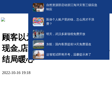
自然资源部启动浙江海洋灾害三级应急
响应
医保个人账户里的钱，怎么用才不浪
费？
明天，武汉多家场馆免费开放
顾客以为付款没成功亲自送来
东航：国内客票提前14天免费退改
现金,店主发现已付钱全网寻人,
这项笔试即将开考，温馨提示来了
结局暖心
2022-10-16 19:18