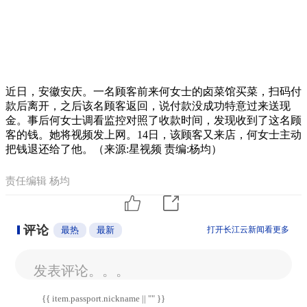
近日，安徽安庆。一名顾客前来何女士的卤菜馆买菜，扫码付
款后离开，之后该名顾客返回，说付款没成功特意过来送现
金。事后何女士调看监控对照了收款时间，发现收到了这名顾
客的钱。她将视频发上网。14日，该顾客又来店，何女士主动
把钱退还给了他。（来源:星视频 责编:杨均）
责任编辑 杨均
评论
最热
最新
打开长江云新闻看更多
发表评论。。。
{{ item.passport.nickname || "" }}