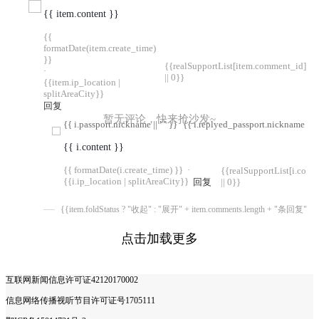
{{ item.content }}
{{
formatDate(item.create_time)
}}
{{realSupportList[item.comment_id]
·
|| 0}}
{{item.ip_location |
splitAreaCity}}
回复
暂无评论，快来抢沙发~
{{ i.passport.nickname || "" }}
{{ i.replyed_passport.nickname || "
{{ i.content }}
{{ formatDate(i.create_time) }}
·
{{realSupportList[i.com
{{i.ip_location | splitAreaCity}}
回复
|| 0}}
{{item.foldStatus ? "收起" : "展开" + item.comments.length + "条回复"}}
点击加载更多
互联网新闻信息许可证42120170002
信息网络传播视听节目许可证号1705111