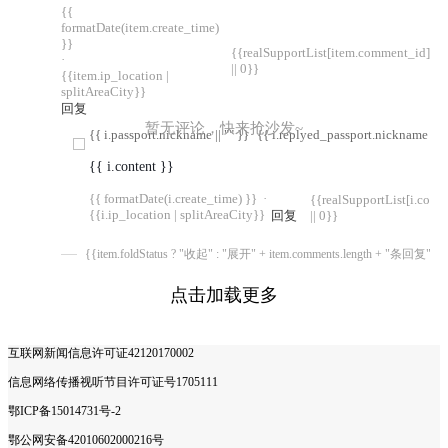
{{
formatDate(item.create_time)
}}
{{realSupportList[item.comment_id]
·
|| 0}}
{{item.ip_location |
splitAreaCity}}
回复
暂无评论，快来抢沙发~
{{ i.passport.nickname || "" }}
{{ i.replyed_passport.nickname || "
{{ i.content }}
{{ formatDate(i.create_time) }}
·
{{realSupportList[i.com
{{i.ip_location | splitAreaCity}}
回复
|| 0}}
{{item.foldStatus ? "收起" : "展开" + item.comments.length + "条回复"}}
点击加载更多
互联网新闻信息许可证42120170002
信息网络传播视听节目许可证号1705111
鄂ICP备15014731号-2
鄂公网安备42010602000216号