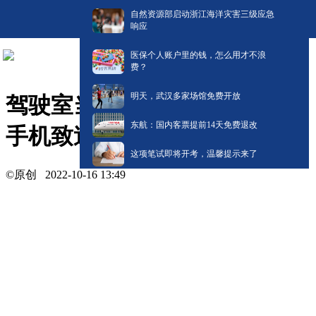
自然资源部启动浙江海洋灾害三级应急
响应
医保个人账户里的钱，怎么用才不浪
费？
明天，武汉多家场馆免费开放
驾驶室当电影院？司机开车刷
东航：国内客票提前14天免费退改
手机致追尾！
这项笔试即将开考，温馨提示来了
©原创
2022-10-16 13:49