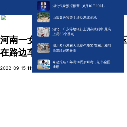
湖北气象预报预警（8月10日10时）
山洪黄色预警！涉及湖北多地
湖北、广东等地银行上调存款利率 最高
上调33个基点
河南一女子倒车操作不当悬空压
湖北多地发布大风黄色预警 鄂东北和鄂
在路边车顶
西陆续迎来暴雨
今起报名！年满16周岁可考，证书全国
通用
2022-09-15 11:08
阅读:
263657