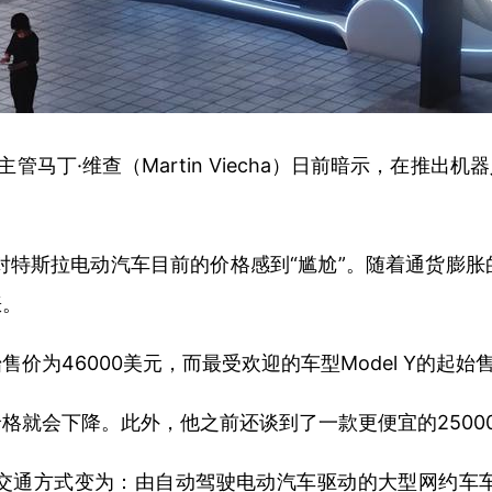
丁·维查（Martin Viecha）日前暗示，在推出机器
示，他对特斯拉电动汽车目前的价格感到“尴尬”。随着通货
涨。
为46000美元，而最受欢迎的车型Model Y的起始售
格就会下降。此外，他之前还谈到了一款更便宜的2500
交通方式变为：由自动驾驶电动汽车驱动的大型网约车