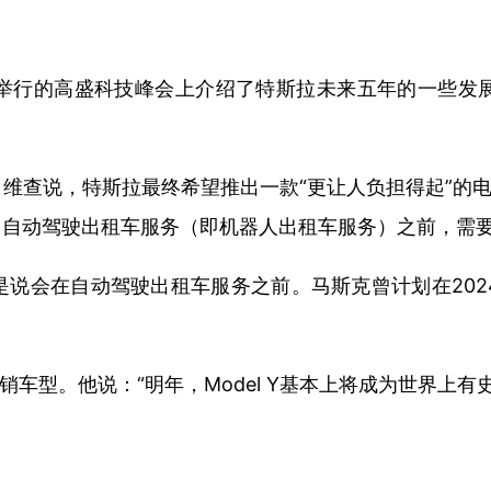
举行的高盛科技峰会上介绍了特斯拉未来五年的一些发
维查说，特斯拉最终希望推出一款“更让人负担得起”的电
出自动驾驶出租车服务（即机器人出租车服务）之前，需
说会在自动驾驶出租车服务之前。马斯克曾计划在202
销车型。他说：“明年，Model Y基本上将成为世界上有