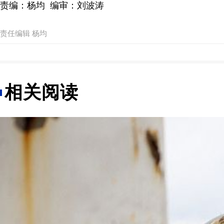
责编：杨均 编审：刘波涛
责任编辑 杨均
相关阅读