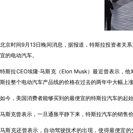
北京时间9月13日晚间消息，据报道，特斯拉投资者关系主管马
宜的电动汽车。
特斯拉CEO埃隆·马斯克（Elon Musk）最近曾表
斯拉整个电动汽车产品线的价格在过去的两年中大幅上
如今，美国消费者能够买到的最便宜的特斯拉汽车的起始售价
马斯克曾表示，一旦通胀平静下来，特斯拉汽车的销售价
马斯克还曾表示，自动驾驶技术的出现，使得最便宜的