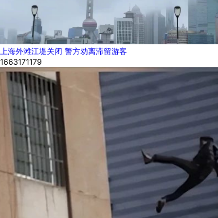
上海外滩江堤关闭 警方劝离滞留游客
1663171179