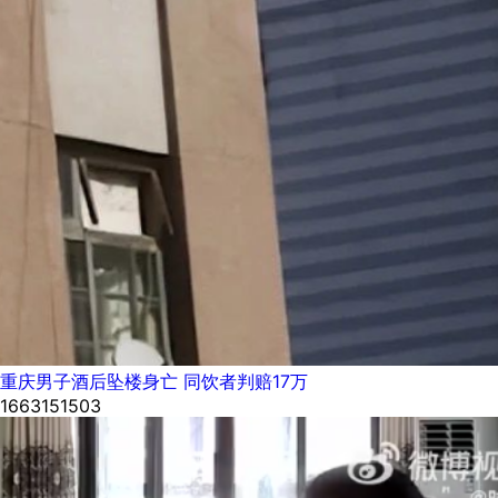
重庆男子酒后坠楼身亡 同饮者判赔17万
1663151503