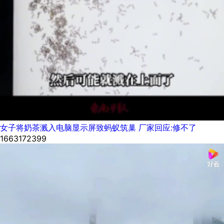
女子将奶茶溅入电脑显示屏致蚂蚁筑巢 厂家回应:修不了
1663172399