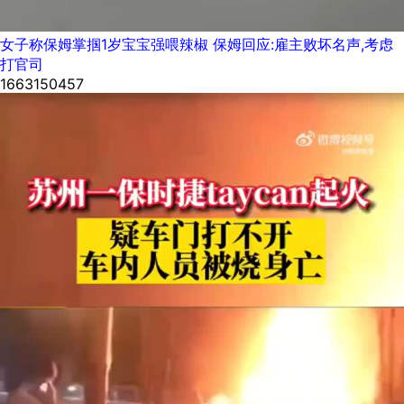
女子称保姆掌掴1岁宝宝强喂辣椒 保姆回应:雇主败坏名声,考虑
打官司
1663150457