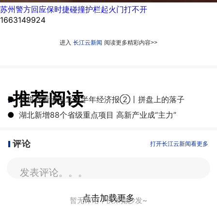
苏州警方回应保时捷碰撞护栏起火门打不开
1663149924
进入
长江云新闻
阅读更多精彩内容>>
推荐阅读
●
从拼豆看懂湖北上半年经济报②丨拼盘上的落子
●
湖北新增88个省级重点项目 高新产业成“主力”
评论
打开长江云新闻看更多
发表评论。。。
点击加载更多
暂无评论，快来抢沙发~