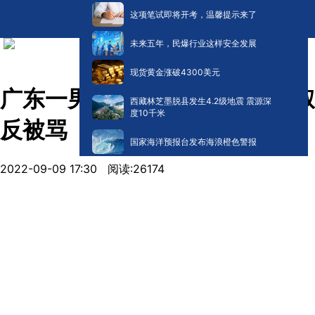
这项笔试即将开考，温馨提示来了
未来五年，民爆行业这样安全发展
现货黄金涨破4300美元
广东一男子欲录视频扶摔倒大叔
西藏林芝墨脱县发生4.2级地震 震源深
度10千米
反被骂
国家海洋预报台发布海浪橙色警报
2022-09-09 17:30
阅读:
26174