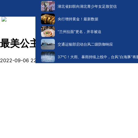
湖北省妇联向湖北青少年女足致贺信
央行增持黄金！最新数据
“兰州拉面”更名，并非被迫
最美公主抱！孙女四川地震时抱
交通运输部启动台风二级防御响应
​37℃！大雨、暴雨持续上线中，台风“白海豚”将
2022-09-06 22:46
阅读:
16554