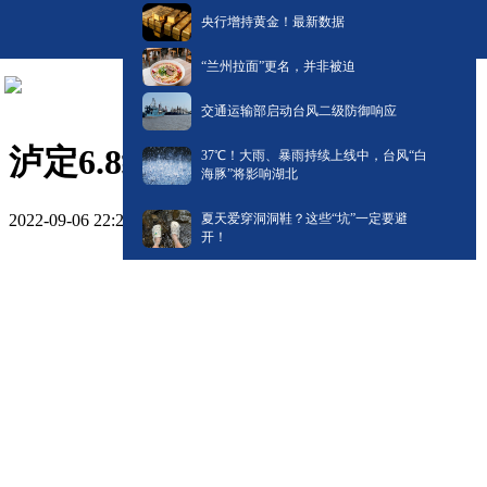
央行增持黄金！最新数据
“兰州拉面”更名，并非被迫
交通运输部启动台风二级防御响应
泸定6.8级地震已致66人遇难
​37℃！大雨、暴雨持续上线中，台风“白
海豚”将影响湖北
2022-09-06 22:27
夏天爱穿洞洞鞋？这些“坑”一定要避
开！