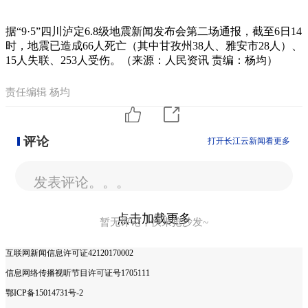
据“9·5”四川泸定6.8级地震新闻发布会第二场通报，截至6日14
时，地震已造成66人死亡（其中甘孜州38人、雅安市28人）、
15人失联、253人受伤。（来源：人民资讯 责编：杨均）
责任编辑 杨均
评论
打开长江云新闻看更多
发表评论。。。
点击加载更多
暂无评论，快来抢沙发~
互联网新闻信息许可证42120170002
信息网络传播视听节目许可证号1705111
鄂ICP备15014731号-2