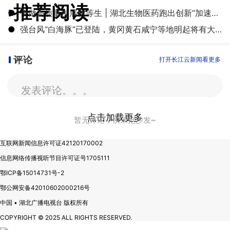
推荐阅读
●
争做高质量发展优等生 | 湖北生物医药跑出创新“加速度”
●
强台风“白海豚”已登陆，黄冈黄石咸宁等地明起将有大雨到暴雨
评论
打开长江云新闻看更多
发表评论。。。
点击加载更多
暂无评论，快来抢沙发~
互联网新闻信息许可证42120170002
信息网络传播视听节目许可证号1705111
鄂ICP备15014731号-2
鄂公网安备42010602000216号
中国 • 湖北广播电视台 版权所有
COPYRIGHT © 2025 ALL RIGHTS RESERVED.