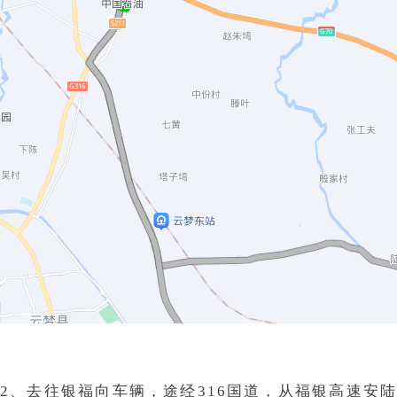
2、去往银福向车辆，途经316国道，从福银高速安陆