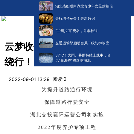
湖北省妇联向湖北青少年女足致贺信
央行增持黄金！最新数据
“兰州拉面”更名，并非被迫
交通运输部启动台风二级防御响应
云梦收费站今起交通管制，请
​37℃！大雨、暴雨持续上线中，台
绕行！
风“白海豚”将影响湖北
阅读:
0
2022-09-01 13:39
为提升道路通行环境
保障道路行驶安全
湖北交投襄阳运营公司将实施
2022年度养护专项工程