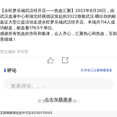
【永旺梦乐城武汉经开店——热血汇聚】2022年8月26日，由
武汉血液中心和湖北经视倡议发起的2022致敬武汉·晒出你的献
血证大型公益活动走进永旺梦乐城武汉经开店。本场共114人成
功献血，献血量176.5个单位。
感谢所有热血的市民和集体，众人齐心，汇聚热心和热血，互助
英雄城！
责任编辑 李安哲
评论
打开长江云新闻看更多
发表评论。。。
点击加载更多
暂无评论，快来抢沙发~
互联网新闻信息许可证42120170002