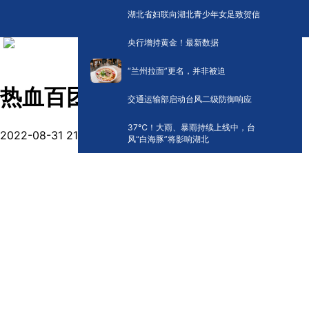
湖北省妇联向湖北青少年女足致贺信
央行增持黄金！最新数据
“兰州拉面”更名，并非被迫
热血百团季 共助英雄城
交通运输部启动台风二级防御响应
​37℃！大雨、暴雨持续上线中，台
2022-08-31 21:56
风“白海豚”将影响湖北