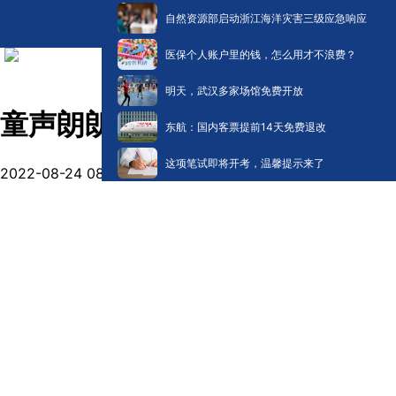
自然资源部启动浙江海洋灾害三级应急响应
医保个人账户里的钱，怎么用才不浪费？
明天，武汉多家场馆免费开放
童声朗朗丨一份来自大学教授的
东航：国内客票提前14天免费退改
这项笔试即将开考，温馨提示来了
2022-08-24 08:37