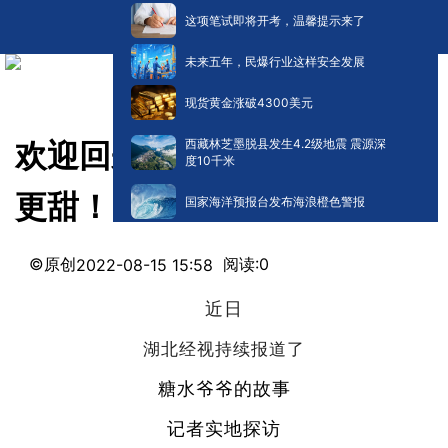
这项笔试即将开考，温馨提示来了
未来五年，民爆行业这样安全发展
现货黄金涨破4300美元
西藏林芝墨脱县发生4.2级地震 震源深
欢迎回来！有你在，这个城市
度10千米
更甜！
国家海洋预报台发布海浪橙色警报
©原创
阅读:
0
2022-08-15 15:58
近日
湖北经视持续报道了
糖水爷爷的故事
记者实地探访