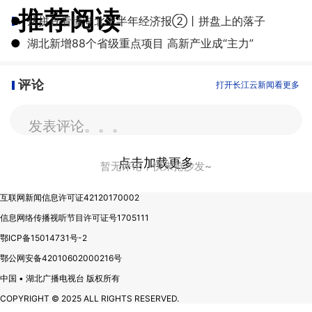
推荐阅读
●
从拼豆看懂湖北上半年经济报②丨拼盘上的落子
●
湖北新增88个省级重点项目 高新产业成“主力”
评论
打开长江云新闻看更多
发表评论。。。
点击加载更多
暂无评论，快来抢沙发~
互联网新闻信息许可证42120170002
信息网络传播视听节目许可证号1705111
鄂ICP备15014731号-2
鄂公网安备42010602000216号
中国 • 湖北广播电视台 版权所有
COPYRIGHT © 2025 ALL RIGHTS RESERVED.