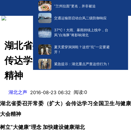
“兰州拉面”更名，并非被迫
交通运输部启动台风二级防御响应
​37℃！大雨、暴雨持续上线中，台
风“白海豚”将影响湖北
湖北省委召开常委（扩大）会
夏天爱穿洞洞鞋？这些“坑”一定要避
开！
传达学习全国卫生与健康大会
紧急提示：湖北重点严查这些行为！
精神
湖北之声
阅读:
0
2016-08-23 06:32
湖北省委召开常委（扩大）会传达学习全国卫生与健康
大会精神
树立“大健康”理念 加快建设健康湖北