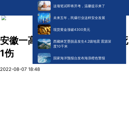
这项笔试即将开考，温馨提示来了
未来五年，民爆行业这样安全发展
现货黄金涨破4300美元
安徽一高速发生交通事故 致4死
西藏林芝墨脱县发生4.2级地震 震源深
度10千米
1伤
国家海洋预报台发布海浪橙色警报
2022-08-07 18:48