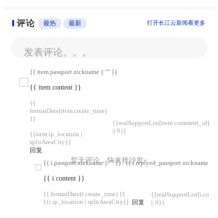
评论
最热
最新
打开长江云新闻看更多
发表评论。。。
{{ item.passport.nickname || "" }}
{{ item.content }}
{{
formatDate(item.create_time)
}}
{{realSupportList[item.comment_id]
·
|| 0}}
{{item.ip_location |
splitAreaCity}}
回复
暂无评论，快来抢沙发~
{{ i.passport.nickname || "" }}
{{ i.replyed_passport.nickname || "
{{ i.content }}
{{ formatDate(i.create_time) }}
·
{{realSupportList[i.com
{{i.ip_location | splitAreaCity}}
回复
|| 0}}