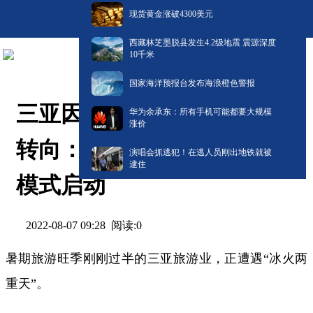
现货黄金涨破4300美元
西藏林芝墨脱县发生4.2级地震 震源深度
10千米
国家海洋预报台发布海浪橙色警报
三亚因疫情旅游业6天内急速
华为余承东：所有手机可能都要大规模
涨价
转向：火爆行情暂停，战疫
演唱会抓逃犯！在逃人员刚出地铁就被
逮住
模式启动
阅读:
0
2022-08-07 09:28
暑期旅游旺季刚刚过半的三亚旅游业，正遭遇“冰火两
重天”。