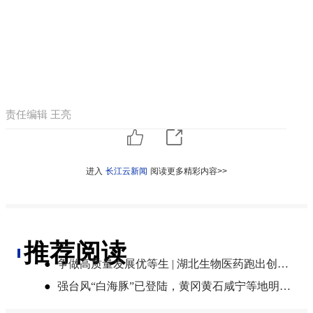
责任编辑 王亮
进入
长江云新闻
阅读更多精彩内容>>
推荐阅读
●
争做高质量发展优等生 | 湖北生物医药跑出创新“加速度”
●
强台风“白海豚”已登陆，黄冈黄石咸宁等地明起将有大雨到暴雨