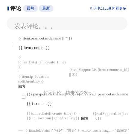
评论
最热
最新
打开长江云新闻看更多
发表评论。。。
{{ item.passport.nickname || "" }}
{{ item.content }}
{{
formatDate(item.create_time)
}}
{{realSupportList[item.comment_id]
·
|| 0}}
{{item.ip_location |
splitAreaCity}}
回复
暂无评论，快来抢沙发~
{{ i.passport.nickname || "" }}
{{ i.replyed_passport.nickname || "
{{ i.content }}
{{ formatDate(i.create_time) }}
·
{{realSupportList[i.com
{{i.ip_location | splitAreaCity}}
回复
|| 0}}
{{item.foldStatus ? "收起" : "展开" + item.comments.length + "条回复"}}