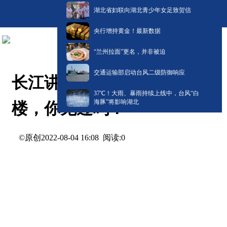
湖北省妇联向湖北青少年女足致贺信
央行增持黄金！最新数据
“兰州拉面”更名，并非被迫
交通运输部启动台风二级防御响应
长江讲坛丨对台戏、双戏
​37℃！大雨、暴雨持续上线中，台风“白
海豚”将影响湖北
楼，你见过吗？
©原创
阅读:
0
2022-08-04 16:08