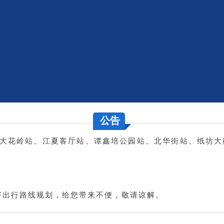
..
公告
线大花岭站、江夏客厅站、谭鑫培公园站、北华街站、纸坊
好出行路线规划，给您带来不便，敬请谅解。