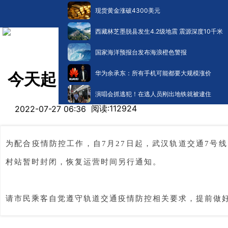
现货黄金涨破4300美元
西藏林芝墨脱县发生4.2级地震 震源深度10千米
国家海洋预报台发布海浪橙色警报
华为余承东：所有手机可能都要大规模涨价
今天起，武汉地铁关闭这些站....
演唱会抓逃犯！在逃人员刚出地铁就被逮住
阅读:
112924
2022-07-27 06:36
为配合疫情防控工作，自7月27日起，武汉轨道交通7号
村站暂时封闭，恢复运营时间另行通知。
请市民乘客自觉遵守轨道交通疫情防控相关要求，提前做