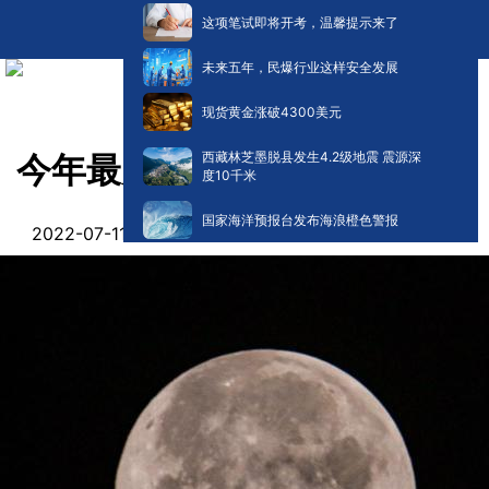
这项笔试即将开考，温馨提示来了
未来五年，民爆行业这样安全发展
现货黄金涨破4300美元
西藏林芝墨脱县发生4.2级地震 震源深
今年最大超级月亮将上演！
度10千米
国家海洋预报台发布海浪橙色警报
阅读:
0
2022-07-11 11:35