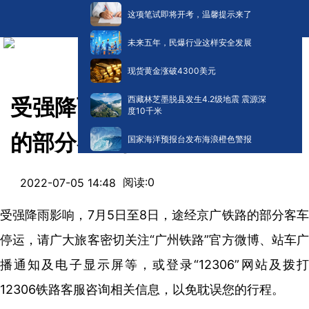
这项笔试即将开考，温馨提示来了
未来五年，民爆行业这样安全发展
现货黄金涨破4300美元
西藏林芝墨脱县发生4.2级地震 震源深
受强降雨影响，途经京广铁路
度10千米
的部分客车停运
国家海洋预报台发布海浪橙色警报
阅读:
0
2022-07-05 14:48
受强降雨影响，7月5日至8日，途经京广铁路的部分客车
停运，请广大旅客密切关注“广州铁路”官方微博、站车广
播通知及电子显示屏等，或登录“12306”网站及拨打
12306铁路客服咨询相关信息，以免耽误您的行程。