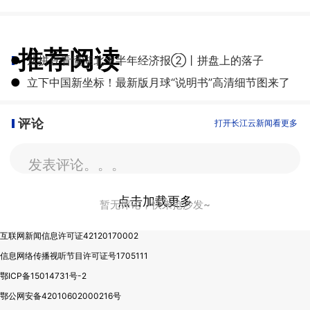
推荐阅读
●
从拼豆看懂湖北上半年经济报②丨拼盘上的落子
●
立下中国新坐标！最新版月球“说明书”高清细节图来了
评论
打开长江云新闻看更多
发表评论。。。
点击加载更多
暂无评论，快来抢沙发~
互联网新闻信息许可证42120170002
信息网络传播视听节目许可证号1705111
鄂ICP备15014731号-2
鄂公网安备42010602000216号