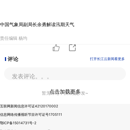
中国气象局副局长余勇解读汛期天气
责任编辑 杨均
评论
打开长江云新闻看更多
发表评论。。。
点击加载更多
暂无评论，快来抢沙发~
互联网新闻信息许可证42120170002
信息网络传播视听节目许可证号1705111
鄂ICP备15014731号-2