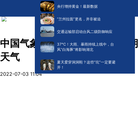
央行增持黄金！最新数据
“兰州拉面”更名，并非被迫
交通运输部启动台风二级防御响应
中国气象局副局长余勇解读汛期
​37℃！大雨、暴雨持续上线中，台
风“白海豚”将影响湖北
天气
夏天爱穿洞洞鞋？这些“坑”一定要避
开！
2022-07-03 11:04