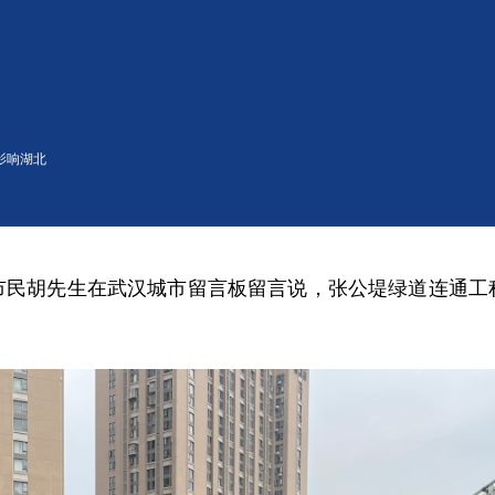
影响湖北
堤绿道断点将打通
市民胡先生在武汉城市留言板留言说，张公堤绿道连通工