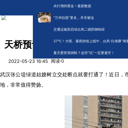
央行增持黄金！最新数据
“兰州拉面”更名，并非被迫
交通运输部启动台风二级防御响应
​37℃！大雨、暴雨持续上线中，台风“白海豚”将
天桥预计6月开通，武汉张公
夏天爱穿洞洞鞋？这些“坑”一定要避开！
阅读:
0
2022-05-23 16:45
武汉张公堤绿道姑嫂树立交处断点就要打通了！近日，
地，非常值得赞扬。