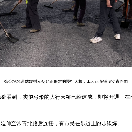
张公堤绿道姑嫂树立交处正修建的慢行天桥，工人正在铺设沥青路面
断点处看到，类似弓形的人行天桥已经建成，即将开通。
道延伸至常青北路后连接，有市民在步道上跑步锻炼。