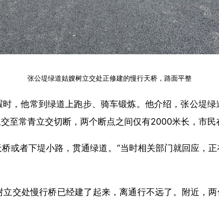
张公堤绿道姑嫂树立交处正修建的慢行天桥，路面平整
暇时，他常到绿道上跑步、骑车锻炼。他介绍，张公堤绿
交至常青立交切断，两个断点之间仅有2000米长，市
桥或者下堤小路，贯通绿道。“当时相关部门就回应，正
立交处慢行桥已经建了起来，离通行不远了。附近，两位