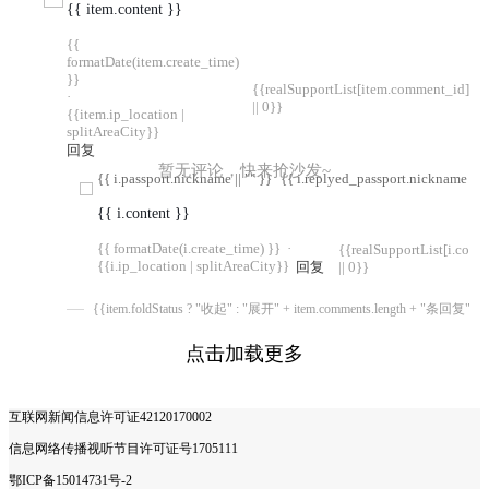
{{ item.content }}
{{
formatDate(item.create_time)
}}
{{realSupportList[item.comment_id]
·
|| 0}}
{{item.ip_location |
splitAreaCity}}
回复
暂无评论，快来抢沙发~
{{ i.passport.nickname || "" }}
{{ i.replyed_passport.nickname || "
{{ i.content }}
{{ formatDate(i.create_time) }}
·
{{realSupportList[i.com
{{i.ip_location | splitAreaCity}}
回复
|| 0}}
{{item.foldStatus ? "收起" : "展开" + item.comments.length + "条回复"}}
点击加载更多
互联网新闻信息许可证42120170002
信息网络传播视听节目许可证号1705111
鄂ICP备15014731号-2