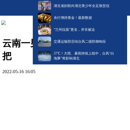
湖北省妇联向湖北青少年女足致贺信
央行增持黄金！最新数据
“兰州拉面”更名，并非被迫
云南一男孩做核酸检测自带拖
交通运输部启动台风二级防御响应
把
​37℃！大雨、暴雨持续上线中，台风“白
海豚”将影响湖北
2022-05-16 16:05