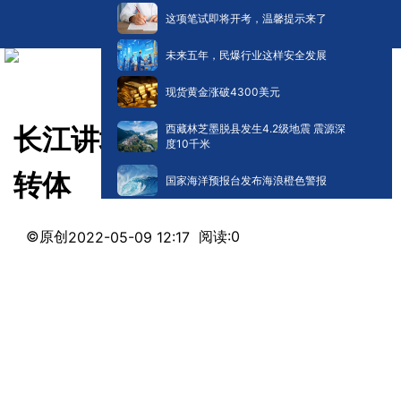
这项笔试即将开考，温馨提示来了
未来五年，民爆行业这样安全发展
现货黄金涨破4300美元
西藏林芝墨脱县发生4.2级地震 震源深
长江讲坛丨秦顺全 姑嫂树桥的
度10千米
转体
国家海洋预报台发布海浪橙色警报
©原创
阅读:
0
2022-05-09 12:17