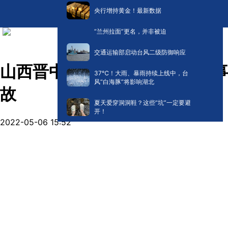
央行增持黄金！最新数据
“兰州拉面”更名，并非被迫
交通运输部启动台风二级防御响应
山西晋中一建材公司发生坍塌事
​37℃！大雨、暴雨持续上线中，台
风“白海豚”将影响湖北
故
夏天爱穿洞洞鞋？这些“坑”一定要避
开！
2022-05-06 15:52