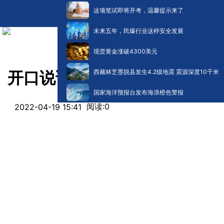
这项笔试即将开考，温馨提示来了
未来五年，民爆行业这样安全发展
现货黄金涨破4300美元
西藏林芝墨脱县发生4.2级地震 震源深度10千米
开口说话丨古诗经典诵读《临
国家海洋预报台发布海浪橙色警报
阅读:
0
2022-04-19 15:41