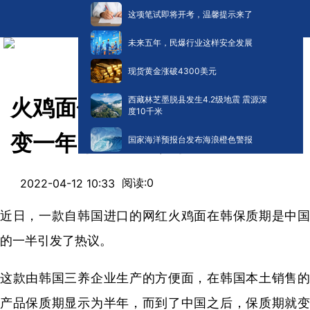
这项笔试即将开考，温馨提示来了
未来五年，民爆行业这样安全发展
现货黄金涨破4300美元
西藏林芝墨脱县发生4.2级地震 震源深
火鸡面保质期在韩6个月在华
度10千米
变一年，韩国公司回应......
国家海洋预报台发布海浪橙色警报
阅读:
0
2022-04-12 10:33
近日，一款自韩国进口的网红火鸡面在韩保质期是中国
的一半引发了热议。
这款由韩国三养企业生产的方便面，在韩国本土销售的
产品保质期显示为半年，而到了中国之后，保质期就变