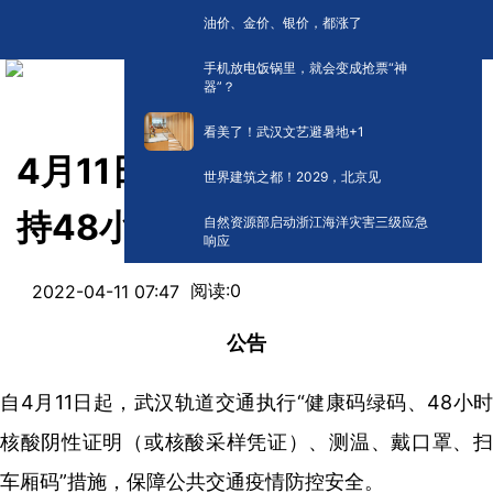
油价、金价、银价，都涨了
手机放电饭锅里，就会变成抢票“神
器”？
看美了！武汉文艺避暑地+1
4月11日起，乘坐武汉地铁须
世界建筑之都！2029，北京见
持48小时核酸检测阴性证明
自然资源部启动浙江海洋灾害三级应急
响应
阅读:
0
2022-04-11 07:47
公告
自4月11日起，武汉轨道交通执行“健康码绿码、48小时
核酸阴性证明（或核酸采样凭证）、测温、戴口罩、扫
车厢码”措施，保障公共交通疫情防控安全。