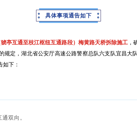
具体事项通告如下
m+396m（猇亭互通至枝江枢纽互通路段）梅黄路天桥拆除施工
，
的规定，湖北省公安厅高速公路警察总队六支队宜昌大
告如下：
互通双向。