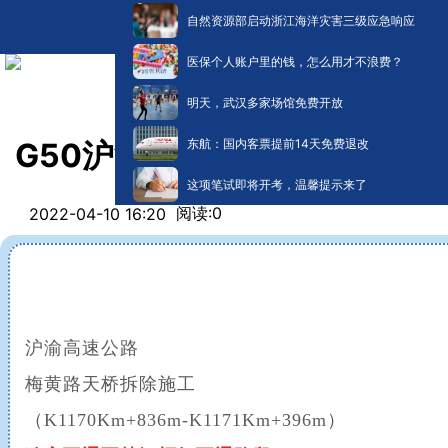
自然资源部启动浙江海洋灾害三级应急响应
医保个人账户里的钱，怎么用才不浪费？
明天，武汉多家场馆免费开放
东航：国内客票提前14天免费退改
G50沪渝高速梅黄路天桥拆除
这项笔试即将开考，温馨提示来了
阅读:
0
2022-04-10 16:20
沪渝高速公路
梅黄路天桥拆除施工
（K1170Km+836m-K1171Km+396m）