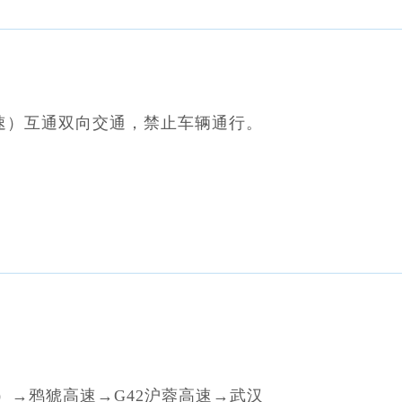
高速）互通双向交通，禁止车辆通行。
。
）→鸦猇高速→G42沪蓉高速→武汉