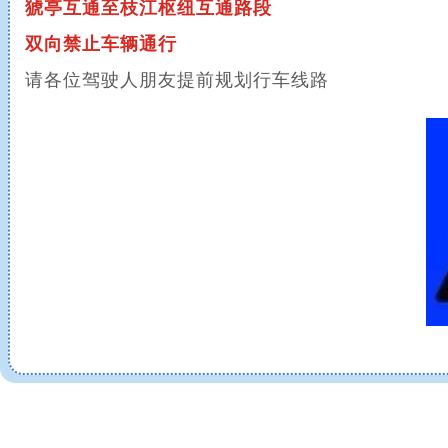
猇亭互通至枝江枢纽互通路段
双向
禁止车辆通行
请各位驾驶人朋友提前规划行车线路