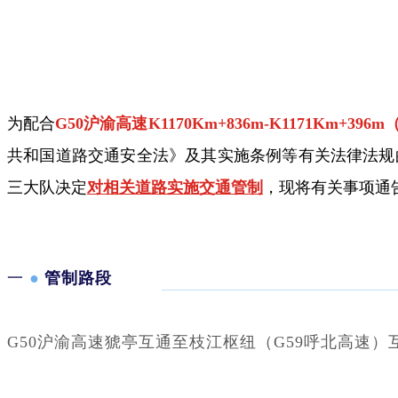
为配合
G50沪渝高速K1170Km+836m-K1171K
共和国道路交通安全法》及其实施条例等有关法律法规
三大队决定
对相关道路实施交通管制
，现将有关事项通
一
●
管制路段
G50沪渝高速猇亭互通至枝江枢纽（G59呼北高速）